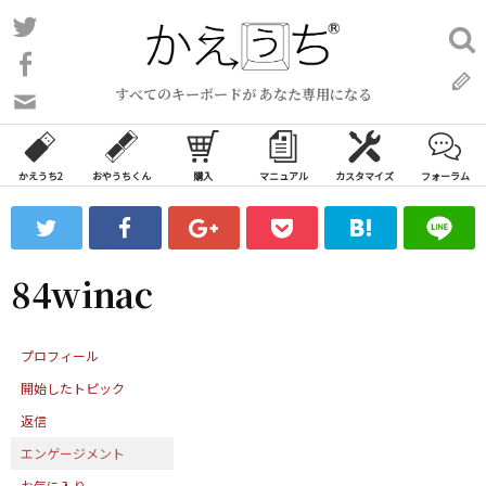
コ
Twitter
検
ン
索:
Facebook
テ
すべてのキーボードが あなた専用になる
ン
問
い
ツ
合
へ
わ
かえうち2
おやうちくん
購入
マニュアル
カスタマイズ
フォーラム
ス
せ
キ
フ
ッ
ォ
ー
プ
84winac
ム
プロフィール
開始したトピック
返信
エンゲージメント
お気に入り