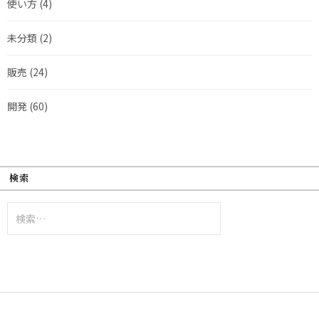
使い方
(4)
未分類
(2)
販売
(24)
開発
(60)
検索
検
索: