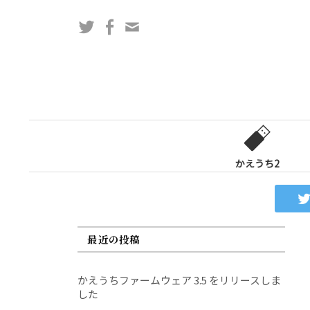
コ
Twitter
Facebook
問
ン
い
テ
合
ン
わ
ツ
せ
へ
フ
ス
ォ
キ
ー
ッ
かえうち2
ム
プ
最近の投稿
かえうちファームウェア 3.5 をリリースしま
した