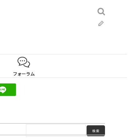
検
索:
ブ
ロ
グ
フォーラム