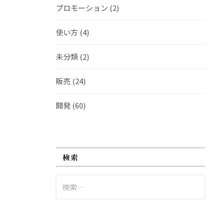
プロモーション
(2)
使い方
(4)
未分類
(2)
販売
(24)
開発
(60)
検索
検
索: