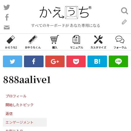
コ
Twitter
検
ン
索:
Facebook
テ
すべてのキーボードが あなた専用になる
ン
問
い
ツ
合
へ
わ
かえうち2
おやうちくん
購入
マニュアル
カスタマイズ
フォーラム
ス
せ
キ
フ
ッ
ォ
ー
プ
888aalive1
ム
プロフィール
開始したトピック
返信
エンゲージメント
お気に入り