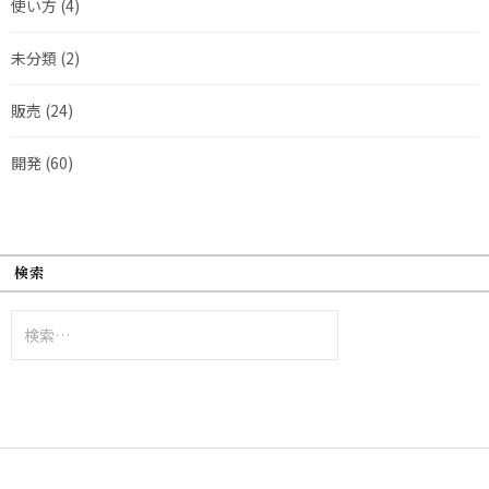
使い方
(4)
未分類
(2)
販売
(24)
開発
(60)
検索
検
索: