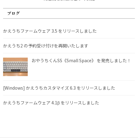
ブログ
かえうちファームウェア 3.5 をリリースしました
かえうち2 の予約受け付けを再開いたします
おやうちくんSS《Small Space》 を発売しました！
[Windows] かえうちカスタマイズ 6.3 をリリースしました
かえうちファームウェア 4.1β をリリースしました