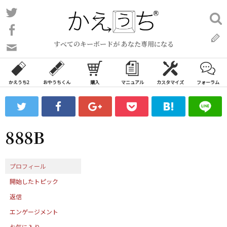
コ
Twitter
検
ン
索:
Facebook
テ
すべてのキーボードが あなた専用になる
ン
問
い
ツ
合
へ
わ
かえうち2
おやうちくん
購入
マニュアル
カスタマイズ
フォーラム
ス
せ
キ
フ
ッ
ォ
ー
プ
888B
ム
プロフィール
開始したトピック
返信
エンゲージメント
お気に入り