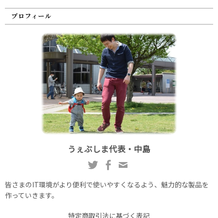
プロフィール
うぇぶしま代表・中島
皆さまのIT環境がより便利で使いやすくなるよう、魅力的な製品を
作っていきます。
特定商取引法に基づく表記