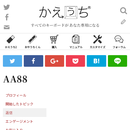
コ
Twitter
検
ン
索:
Facebook
テ
すべてのキーボードが あなた専用になる
ン
問
い
ツ
合
へ
わ
かえうち2
おやうちくん
購入
マニュアル
カスタマイズ
フォーラム
ス
せ
キ
フ
ッ
ォ
ー
プ
AA88
ム
プロフィール
開始したトピック
返信
エンゲージメント
お気に入り