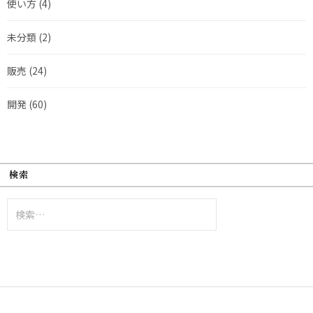
使い方
(4)
未分類
(2)
販売
(24)
開発
(60)
検索
検
索: