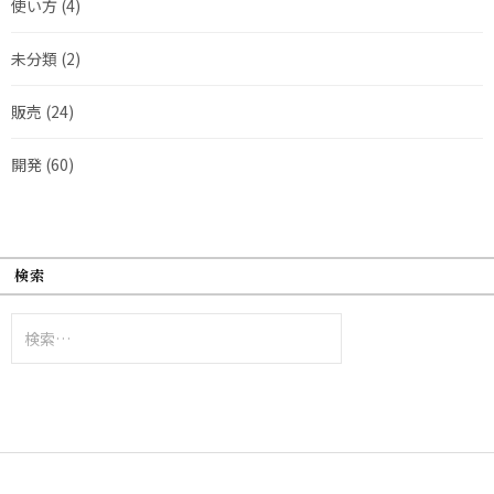
使い方
(4)
未分類
(2)
販売
(24)
開発
(60)
検索
検
索: