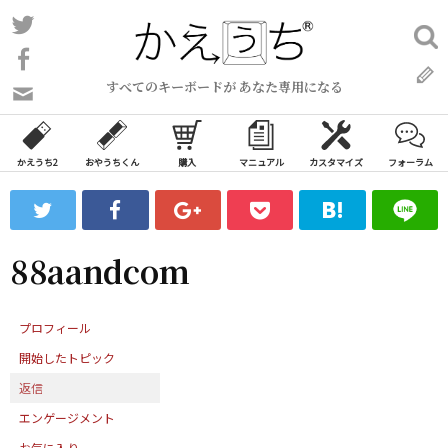
コ
Twitter
検
ン
索:
Facebook
テ
すべてのキーボードが あなた専用になる
ン
問
い
ツ
合
へ
わ
かえうち2
おやうちくん
購入
マニュアル
カスタマイズ
フォーラム
ス
せ
キ
フ
ッ
ォ
ー
プ
88aandcom
ム
プロフィール
開始したトピック
返信
エンゲージメント
お気に入り