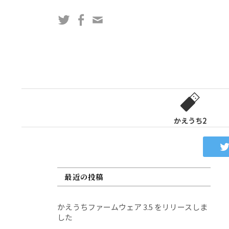
コ
Twitter
Facebook
問
ン
い
テ
合
ン
わ
ツ
せ
へ
フ
ス
ォ
キ
ー
ッ
かえうち2
ム
プ
最近の投稿
かえうちファームウェア 3.5 をリリースしま
した