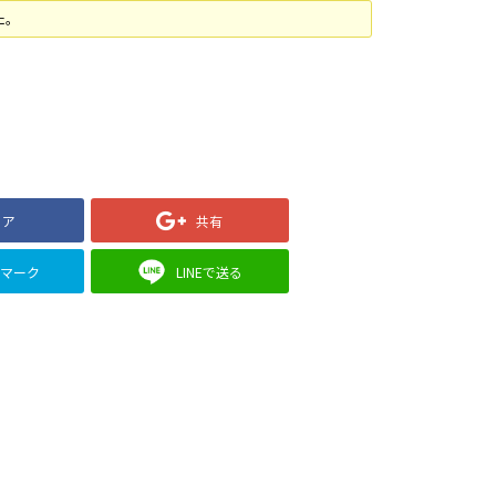
た。
ェア
共有
クマーク
LINEで送る