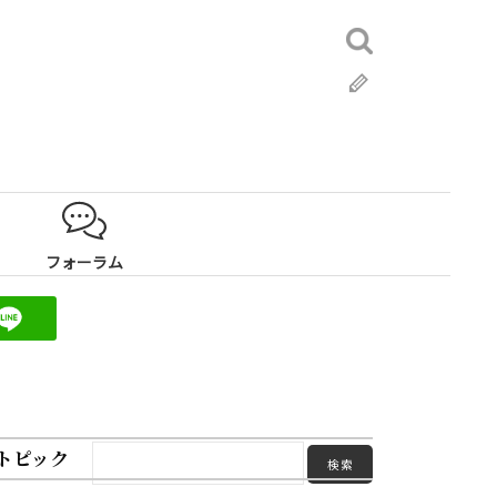
検
索:
ブ
ロ
グ
フォーラム
トピック