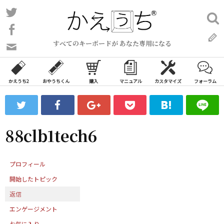
コ
Twitter
検
ン
索:
Facebook
テ
すべてのキーボードが あなた専用になる
ン
問
い
ツ
合
へ
わ
かえうち2
おやうちくん
購入
マニュアル
カスタマイズ
フォーラム
ス
せ
キ
フ
ッ
ォ
ー
プ
88clb1tech6
ム
プロフィール
開始したトピック
返信
エンゲージメント
お気に入り