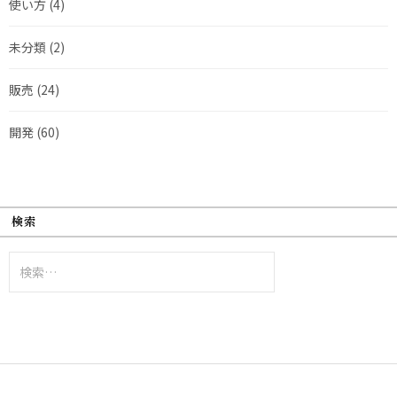
使い方
(4)
未分類
(2)
販売
(24)
開発
(60)
検索
検
索: