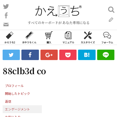
コ
Twitter
検
ン
索:
Facebook
テ
すべてのキーボードが あなた専用になる
ン
問
い
ツ
合
へ
わ
かえうち2
おやうちくん
購入
マニュアル
カスタマイズ
フォーラム
ス
せ
キ
フ
ッ
ォ
ー
プ
88clb3d co
ム
プロフィール
開始したトピック
返信
エンゲージメント
お気に入り