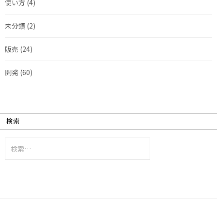
使い方
(4)
未分類
(2)
販売
(24)
開発
(60)
検索
検
索: