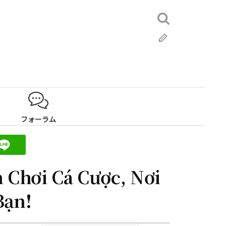
検
索:
ブ
ロ
グ
フォーラム
 Chơi Cá Cược, Nơi
Bạn!