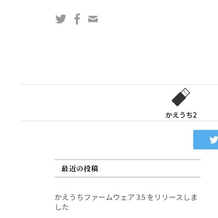
コ
Twitter
Facebook
問
ン
い
テ
合
ン
わ
ツ
せ
へ
フ
ス
ォ
キ
ー
ッ
かえうち2
ム
プ
最近の投稿
かえうちファームウェア 3.5 をリリースしま
した