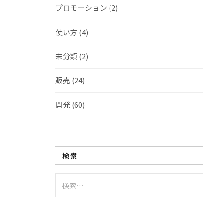
プロモーション
(2)
使い方
(4)
未分類
(2)
販売
(24)
開発
(60)
検索
検
索: