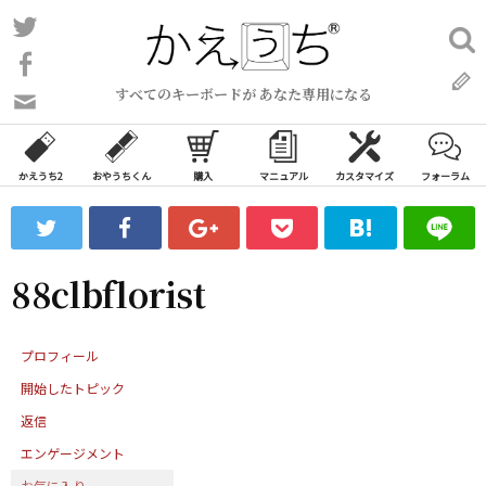
コ
Twitter
検
ン
索:
Facebook
テ
すべてのキーボードが あなた専用になる
ン
問
い
ツ
合
へ
わ
かえうち2
おやうちくん
購入
マニュアル
カスタマイズ
フォーラム
ス
せ
キ
フ
ッ
ォ
ー
プ
88clbflorist
ム
プロフィール
開始したトピック
返信
エンゲージメント
お気に入り