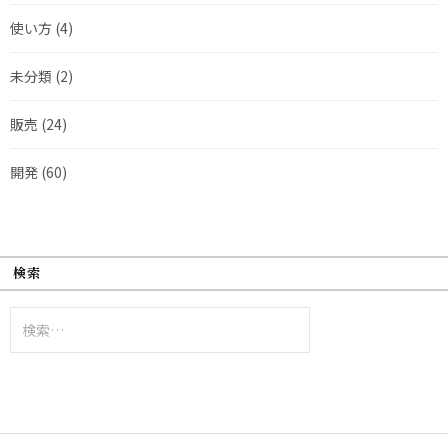
使い方
(4)
未分類
(2)
販売
(24)
開発
(60)
検索
検
索: