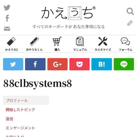
コ
Twitter
検
ン
索:
Facebook
テ
すべてのキーボードが あなた専用になる
ン
問
い
ツ
合
へ
わ
かえうち2
おやうちくん
購入
マニュアル
カスタマイズ
フォーラム
ス
せ
キ
フ
ッ
ォ
ー
プ
88clbsystems8
ム
プロフィール
開始したトピック
返信
エンゲージメント
お気に入り