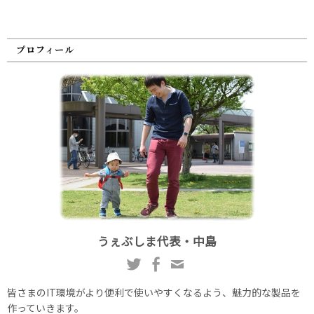
プロフィール
うぇぶしま代表・中島
皆さまのIT環境がより便利で使いやすくなるよう、魅力的な製品を
作っていきます。