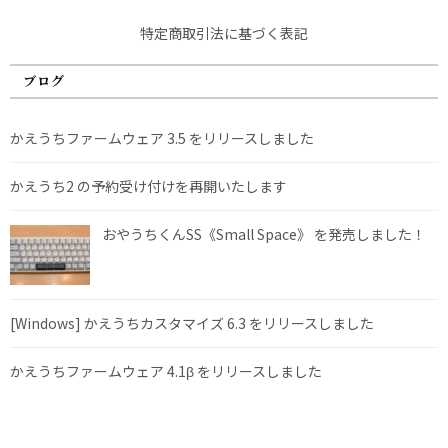
特定商取引法に基づく表記
ブログ
かえうちファームウェア 3.5 をリリースしました
かえうち2 の予約受け付けを再開いたします
おやうちくんSS《Small Space》 を発売しました！
[Windows] かえうちカスタマイズ 6.3 をリリースしました
かえうちファームウェア 4.1β をリリースしました