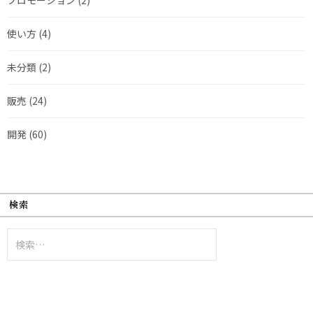
使い方
(4)
未分類
(2)
販売
(24)
開発
(60)
検索
検
索: