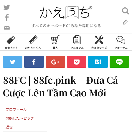
コ
Twitter
検
ン
索:
Facebook
テ
すべてのキーボードが あなた専用になる
ン
問
い
ツ
合
へ
わ
かえうち2
おやうちくん
購入
マニュアル
カスタマイズ
フォーラム
ス
せ
キ
フ
ッ
ォ
ー
プ
88FC | 88fc.pink – Đưa Cá
ム
Cược Lên Tầm Cao Mới
プロフィール
開始したトピック
返信