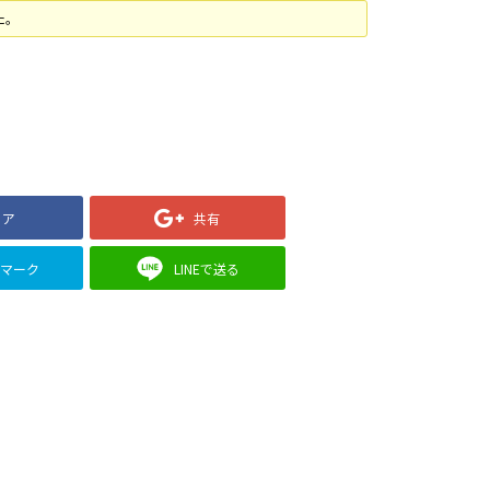
た。
ェア
共有
クマーク
LINEで送る