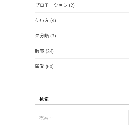
プロモーション
(2)
使い方
(4)
未分類
(2)
販売
(24)
開発
(60)
検索
検
索: