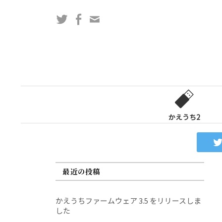
コ
Twitter
Facebook
問
ン
い
テ
合
ン
わ
ツ
せ
へ
フ
ス
ォ
キ
ー
ッ
かえうち2
ム
プ
最近の投稿
かえうちファームウェア 3.5 をリリースしま
した