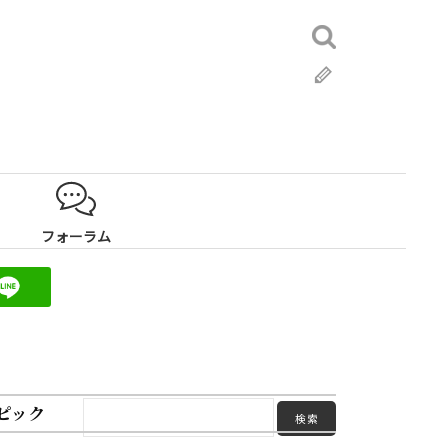
検
索:
ブ
ロ
グ
フォーラム
ピック