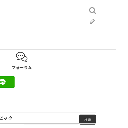
検
索:
ブ
ロ
グ
フォーラム
ピック