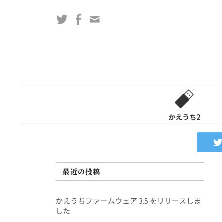
コ
Twitter
Facebook
問
ン
い
テ
合
ン
わ
ツ
せ
へ
フ
ス
ォ
キ
ー
ッ
かえうち2
ム
プ
最近の投稿
かえうちファームウェア 3.5 をリリースしま
した