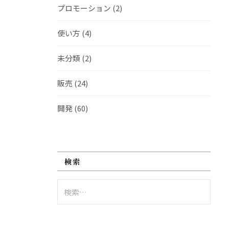
プロモーション
(2)
使い方
(4)
未分類
(2)
販売
(24)
開発
(60)
検索
検
索: