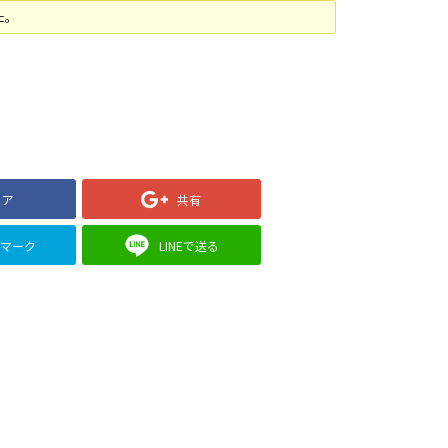
た。
ェア
共有
クマーク
LINEで送る