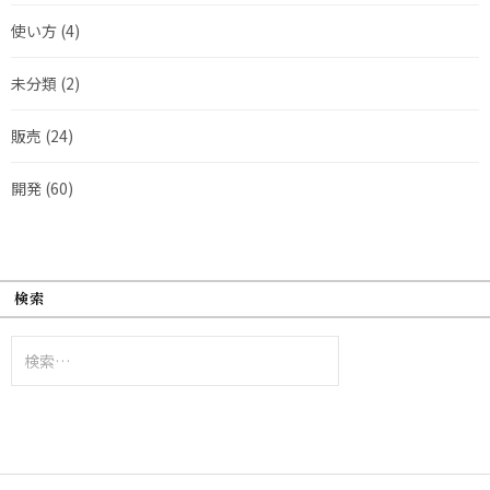
使い方
(4)
未分類
(2)
販売
(24)
開発
(60)
検索
検
索: