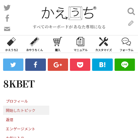
コ
Twitter
検
ン
索:
Facebook
テ
すべてのキーボードが あなた専用になる
ン
問
い
ツ
合
へ
わ
かえうち2
おやうちくん
購入
マニュアル
カスタマイズ
フォーラム
ス
せ
キ
フ
ッ
ォ
ー
プ
8KBET
ム
プロフィール
開始したトピック
返信
エンゲージメント
お気に入り