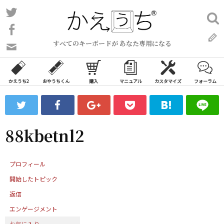
コ
Twitter
検
ン
索:
Facebook
テ
すべてのキーボードが あなた専用になる
ン
問
い
ツ
合
へ
わ
かえうち2
おやうちくん
購入
マニュアル
カスタマイズ
フォーラム
ス
せ
キ
フ
ッ
ォ
ー
プ
88kbetnl2
ム
プロフィール
開始したトピック
返信
エンゲージメント
お気に入り