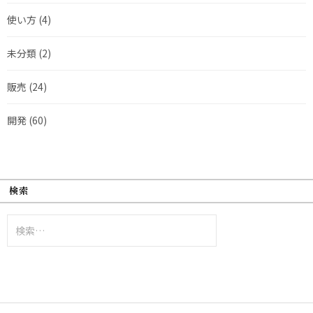
使い方
(4)
未分類
(2)
販売
(24)
開発
(60)
検索
検
索: