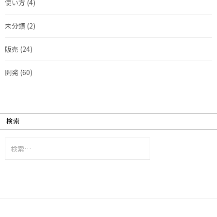
使い方
(4)
未分類
(2)
販売
(24)
開発
(60)
検索
検
索: