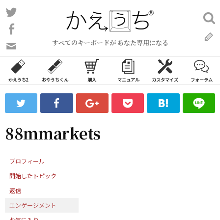
コ
Twitter
検
ン
索:
Facebook
テ
すべてのキーボードが あなた専用になる
ン
問
い
ツ
合
へ
わ
かえうち2
おやうちくん
購入
マニュアル
カスタマイズ
フォーラム
ス
せ
キ
フ
ッ
ォ
ー
プ
88mmarkets
ム
プロフィール
開始したトピック
返信
エンゲージメント
お気に入り