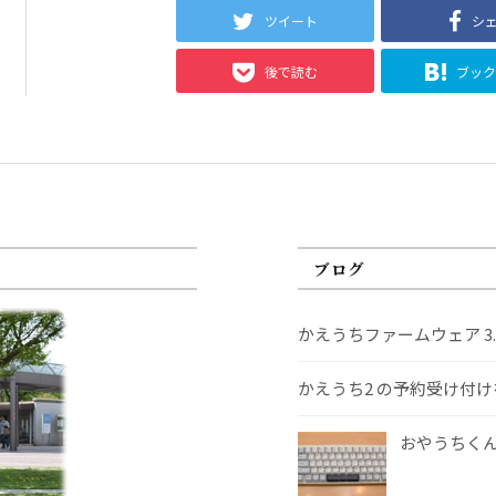
ツイート
シ
後で読む
ブッ
ブログ
かえうちファームウェア 3
かえうち2 の予約受け付
おやうちくんS