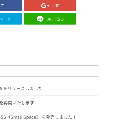
ェア
共有
クマーク
LINEで送る
.5 をリリースしました
けを再開いたします
S《Small Space》 を発売しました！