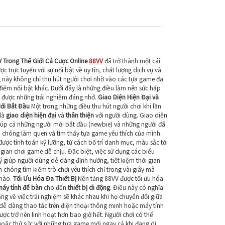
 Trong Thế Giới Cá Cược Online
88VV
đã trở thành một cái
c trực tuyến với sự nổi bật về uy tín, chất lượng dịch vụ và
 này không chỉ thu hút người chơi nhờ vào các tựa game đa
ểm nổi bật khác. Dưới đây là những điều làm nên sức hấp
ó được những trải nghiệm đáng nhớ.
Giao Diện Hiện Đại và
ới Bắt Đầu
Một trong những điều thu hút người chơi khi lần
là
giao diện hiện đại
và
thân thiện
với người dùng. Giao diện
giúp cả những người mới bắt đầu (newbie) và những người đã
 chóng làm quen và tìm thấy tựa game yêu thích của mình.
ược tính toán kỹ lưỡng, từ cách bố trí danh mục, màu sắc tới
gian chơi game dễ chịu. Đặc biệt, việc sử dụng các biểu
ý giúp người dùng dễ dàng định hướng, tiết kiệm thời gian
 chóng tìm kiếm trò chơi yêu thích chỉ trong vài giây mà
 nào.
Tối Ưu Hóa Đa Thiết Bị
Nền tảng 88VV được tối ưu hóa
áy tính để bàn
cho đến
thiết bị di động
. Điều này có nghĩa
ắng về việc trải nghiệm sẽ khác nhau khi họ chuyển đổi giữa
 dễ dàng thao tác trên điện thoại thông minh hoặc máy tính
ợc trở nên linh hoạt hơn bao giờ hết. Người chơi có thể
hoặc thử sức với những tựa game mới ngay cả khi đang di