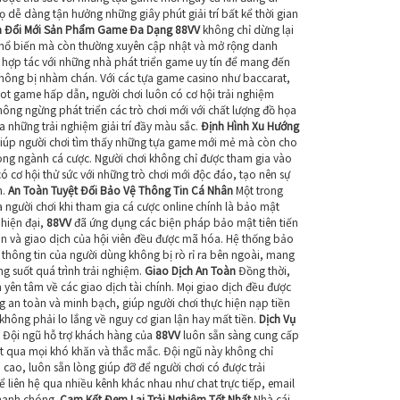
ọ dễ dàng tận hưởng những giây phút giải trí bất kể thời gian
à Đổi Mới
Sản Phẩm Game Đa Dạng
88VV
không chỉ dừng lại
 phổ biến mà còn thường xuyên cập nhật và mở rộng danh
hợp tác với những nhà phát triển game uy tín để mang đến
không bị nhàm chán. Với các tựa game casino như baccarat,
slot game hấp dẫn, người chơi luôn có cơ hội trải nghiệm
ông ngừng phát triển các trò chơi mới với chất lượng đồ họa
a những trải nghiệm giải trí đầy màu sắc.
Định Hình Xu Hướng
 giúp người chơi tìm thấy những tựa game mới mẻ mà còn cho
ong ngành cá cược. Người chơi không chỉ được tham gia vào
ó cơ hội thử sức với những trò chơi mới độc đáo, tạo nên sự
n.
An Toàn Tuyệt Đối
Bảo Vệ Thông Tin Cá Nhân
Một trong
người chơi khi tham gia cá cược online chính là bảo mật
 hiện đại,
88VV
đã ứng dụng các biện pháp bảo mật tiên tiến
n và giao dịch của hội viên đều được mã hóa. Hệ thống bảo
ông tin của người dùng không bị rò rỉ ra bên ngoài, mang
ng suốt quá trình trải nghiệm.
Giao Dịch An Toàn
Đồng thời,
 yên tâm về các giao dịch tài chính. Mọi giao dịch đều được
 an toàn và minh bạch, giúp người chơi thực hiện nạp tiền
không phải lo lắng về nguy cơ gian lận hay mất tiền.
Dịch Vụ
Đội ngũ hỗ trợ khách hàng của
88VV
luôn sẵn sàng cung cấp
ợt qua mọi khó khăn và thắc mắc. Đội ngũ này không chỉ
cao, luôn sẵn lòng giúp đỡ để người chơi có được trải
ể liên hệ qua nhiều kênh khác nhau như chat trực tiếp, email
nhanh chóng.
Cam Kết Đem Lại Trải Nghiệm Tốt Nhất
Nhà cái