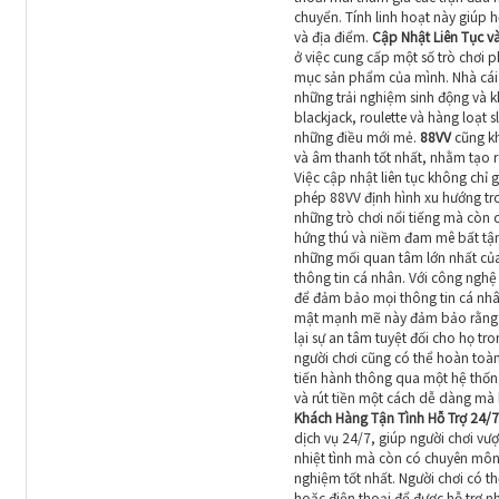
chuyển. Tính linh hoạt này giúp h
và địa điểm.
Cập Nhật Liên Tục v
ở việc cung cấp một số trò chơi
mục sản phẩm của mình. Nhà cái 
những trải nghiệm sinh động và 
blackjack, roulette và hàng loạt 
những điều mới mẻ.
88VV
cũng kh
và âm thanh tốt nhất, nhằm tạo r
Việc cập nhật liên tục không chỉ
phép 88VV định hình xu hướng tr
những trò chơi nổi tiếng mà còn c
hứng thú và niềm đam mê bất tậ
những mối quan tâm lớn nhất của 
thông tin cá nhân. Với công nghệ
để đảm bảo mọi thông tin cá nhâ
mật mạnh mẽ này đảm bảo rằng th
lại sự an tâm tuyệt đối cho họ tro
người chơi cũng có thể hoàn toàn
tiến hành thông qua một hệ thống
và rút tiền một cách dễ dàng mà 
Khách Hàng Tận Tình
Hỗ Trợ 24/7
dịch vụ 24/7, giúp người chơi vư
nhiệt tình mà còn có chuyên môn 
nghiệm tốt nhất. Người chơi có th
hoặc điện thoại để được hỗ trợ 