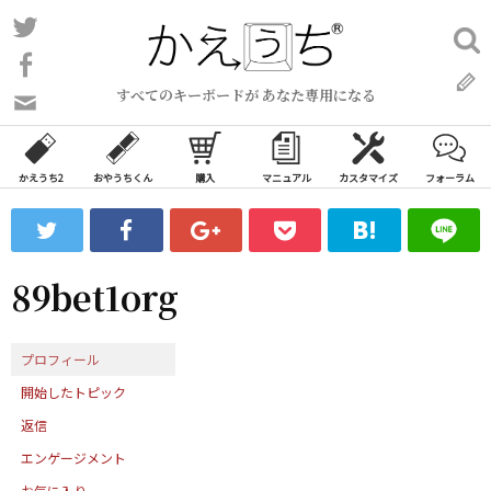
コ
Twitter
検
ン
索:
Facebook
テ
すべてのキーボードが あなた専用になる
ン
問
い
ツ
合
へ
わ
かえうち2
おやうちくん
購入
マニュアル
カスタマイズ
フォーラム
ス
せ
キ
フ
ッ
ォ
ー
プ
89bet1org
ム
プロフィール
開始したトピック
返信
エンゲージメント
お気に入り