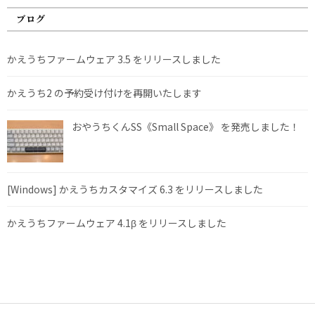
ブログ
かえうちファームウェア 3.5 をリリースしました
かえうち2 の予約受け付けを再開いたします
おやうちくんSS《Small Space》 を発売しました！
[Windows] かえうちカスタマイズ 6.3 をリリースしました
かえうちファームウェア 4.1β をリリースしました