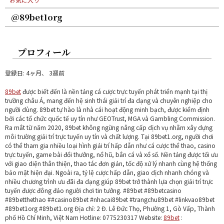
@89bet1org
プロフィール
登録日: 4ヶ月、 3週前
89bet
được biết đến là nền tảng cá cược trực tuyến phát triển mạnh tại thị
trường châu Á, mang đến hệ sinh thái giải trí đa dạng và chuyên nghiệp cho
người dùng. 89bet tự hào là nhà cái hoạt động minh bạch, được kiểm định
bởi các tổ chức quốc tế uy tín như GEOTrust, MGA và Gambling Commission.
Ra mắt từ năm 2020, 89bet không ngừng nâng cấp dịch vụ nhằm xây dựng
môi trường giải trí trực tuyến uy tín và chất lượng. Tại 89bet1.org, người chơi
có thể tham gia nhiều loại hình giải trí hấp dẫn như cá cược thể thao, casino
trực tuyến, game bài đổi thưởng, nổ hũ, bắn cá và xổ số. Nền tảng được tối ưu
với giao diện thân thiện, thao tác đơn giản, tốc độ xử lý nhanh cùng hệ thống
bảo mật hiện đại. Ngoài ra, tỷ lệ cược hấp dẫn, giao dịch nhanh chóng và
nhiều chương trình ưu đãi đa dạng giúp 89bet trở thành lựa chọn giải trí trực
tuyến được đông đảo người chơi tin tưởng. #89bet #89betcasino
#89betthethao ##casino89bet #nhacai89bet #trangchu89bet #linkvao89bet
#89bet1org #89bet1.org Địa chỉ: 2 Đ. Lê Đức Thọ, Phường 1, Gò Vấp, Thành
phố Hồ Chí Minh, Việt Nam Hotline: 0775230317 Website:
89bet
: