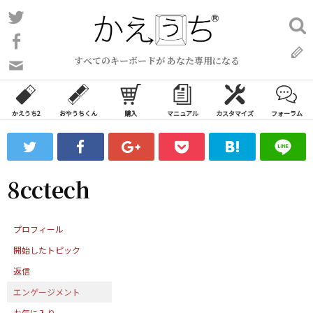
コ
Twitter
検
ン
索:
Facebook
テ
すべてのキーボードが あなた専用になる
ン
問
い
ツ
合
へ
わ
かえうち2
おやうちくん
購入
マニュアル
カスタマイズ
フォーラム
ス
せ
キ
フ
ッ
ォ
ー
プ
8cctech
ム
プロフィール
開始したトピック
返信
エンゲージメント
お気に入り