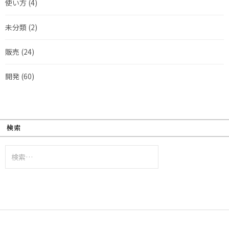
使い方
(4)
未分類
(2)
販売
(24)
開発
(60)
検索
検
索: