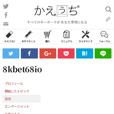
コ
Twitter
検
ン
索:
Facebook
テ
すべてのキーボードが あなた専用になる
ン
問
い
ツ
合
へ
わ
かえうち2
おやうちくん
購入
マニュアル
カスタマイズ
フォーラム
ス
せ
キ
フ
ッ
ォ
ー
プ
8kbet68io
ム
プロフィール
開始したトピック
返信
エンゲージメント
お気に入り