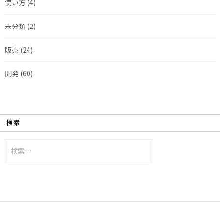
使い方
(4)
未分類
(2)
販売
(24)
開発
(60)
検索
検
索: