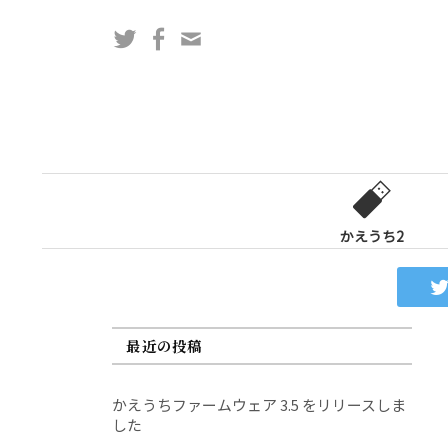
コ
Twitter
Facebook
問
ン
い
テ
合
ン
わ
ツ
せ
へ
フ
ス
ォ
キ
ー
ッ
かえうち2
ム
プ
最近の投稿
かえうちファームウェア 3.5 をリリースしま
した