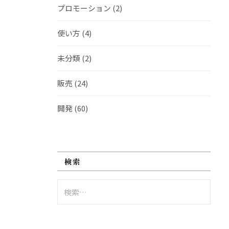
プロモーション
(2)
使い方
(4)
未分類
(2)
販売
(24)
開発
(60)
検索
検
索: