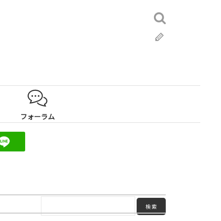
検
索:
ブ
ロ
グ
フォーラム