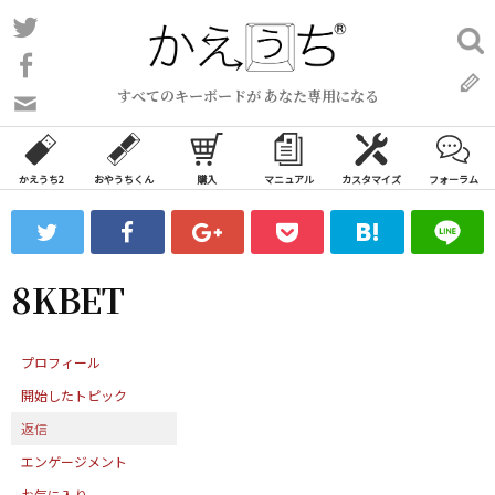
コ
Twitter
検
ン
索:
Facebook
テ
すべてのキーボードが あなた専用になる
ン
問
い
ツ
合
へ
わ
かえうち2
おやうちくん
購入
マニュアル
カスタマイズ
フォーラム
ス
せ
キ
フ
ッ
ォ
ー
プ
8KBET
ム
プロフィール
開始したトピック
返信
エンゲージメント
お気に入り