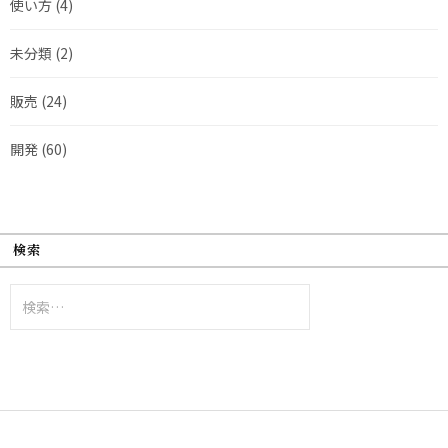
使い方
(4)
未分類
(2)
販売
(24)
開発
(60)
検索
検
索: