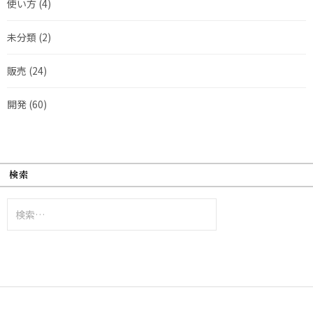
使い方
(4)
未分類
(2)
販売
(24)
開発
(60)
検索
検
索: