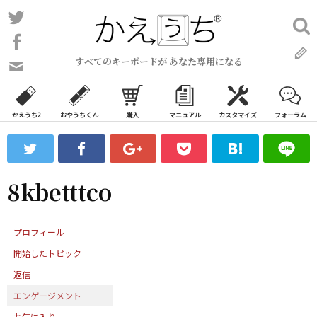
コ
Twitter
検
ン
索:
Facebook
テ
すべてのキーボードが あなた専用になる
ン
問
い
ツ
合
へ
わ
かえうち2
おやうちくん
購入
マニュアル
カスタマイズ
フォーラム
ス
せ
キ
フ
ッ
ォ
ー
プ
8kbetttco
ム
プロフィール
開始したトピック
返信
エンゲージメント
お気に入り