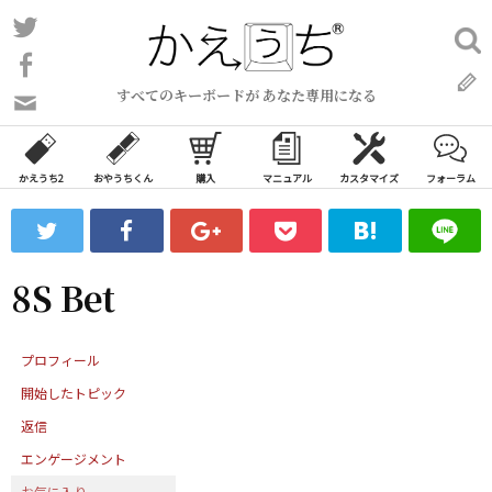
コ
Twitter
検
ン
索:
Facebook
テ
すべてのキーボードが あなた専用になる
ン
問
い
ツ
合
へ
わ
かえうち2
おやうちくん
購入
マニュアル
カスタマイズ
フォーラム
ス
せ
キ
フ
ッ
ォ
ー
プ
8S Bet
ム
プロフィール
開始したトピック
返信
エンゲージメント
お気に入り