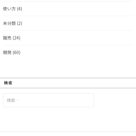
使い方
(4)
未分類
(2)
販売
(24)
開発
(60)
検索
検
索: