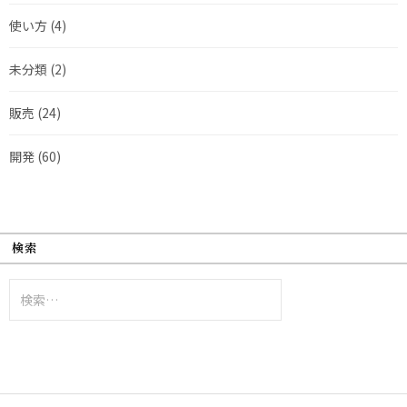
使い方
(4)
未分類
(2)
販売
(24)
開発
(60)
検索
検
索: