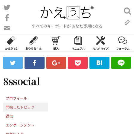
コ
Twitter
検
ン
索:
Facebook
テ
すべてのキーボードが あなた専用になる
ン
問
い
ツ
合
へ
わ
かえうち2
おやうちくん
購入
マニュアル
カスタマイズ
フォーラム
ス
せ
キ
フ
ッ
ォ
ー
プ
8ssocial
ム
プロフィール
開始したトピック
返信
エンゲージメント
お気に入り