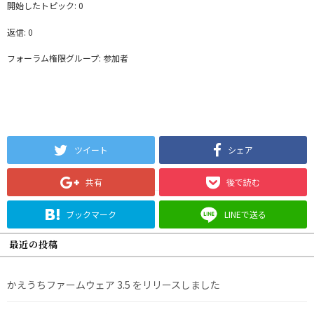
開始したトピック: 0
返信: 0
フォーラム権限グループ: 参加者
ツイート
シェア
共有
後で読む
ブックマーク
LINEで送る
最近の投稿
かえうちファームウェア 3.5 をリリースしました