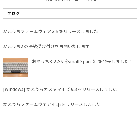
ブログ
かえうちファームウェア 3.5 をリリースしました
かえうち2 の予約受け付けを再開いたします
おやうちくんSS《Small Space》 を発売しました！
[Windows] かえうちカスタマイズ 6.3 をリリースしました
かえうちファームウェア 4.1β をリリースしました