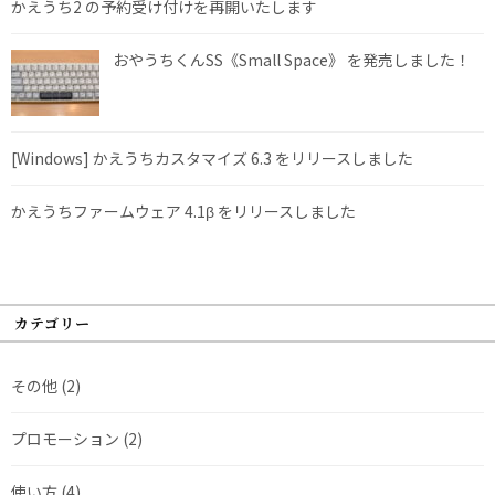
かえうち2 の予約受け付けを再開いたします
おやうちくんSS《Small Space》 を発売しました！
[Windows] かえうちカスタマイズ 6.3 をリリースしました
かえうちファームウェア 4.1β をリリースしました
カテゴリー
その他
(2)
プロモーション
(2)
使い方
(4)