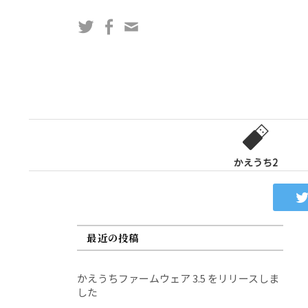
コ
Twitter
Facebook
問
ン
い
テ
合
ン
わ
ツ
せ
へ
フ
ス
ォ
キ
ー
ッ
かえうち2
ム
プ
最近の投稿
かえうちファームウェア 3.5 をリリースしま
した