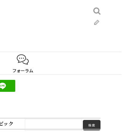
検
索:
ブ
ロ
グ
フォーラム
ピック