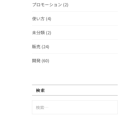
プロモーション
(2)
使い方
(4)
未分類
(2)
販売
(24)
開発
(60)
検索
検
索: