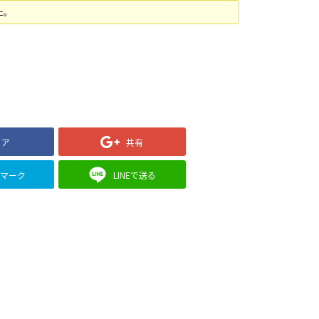
た。
ェア
共有
クマーク
LINEで送る