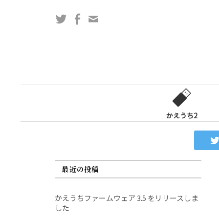
コ
Twitter
Facebook
問
ン
い
テ
合
ン
わ
ツ
せ
へ
フ
ス
ォ
キ
ー
ッ
かえうち2
ム
プ
最近の投稿
かえうちファームウェア 3.5 をリリースしま
した