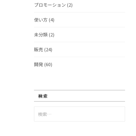
プロモーション
(2)
使い方
(4)
未分類
(2)
販売
(24)
開発
(60)
検索
検
索: