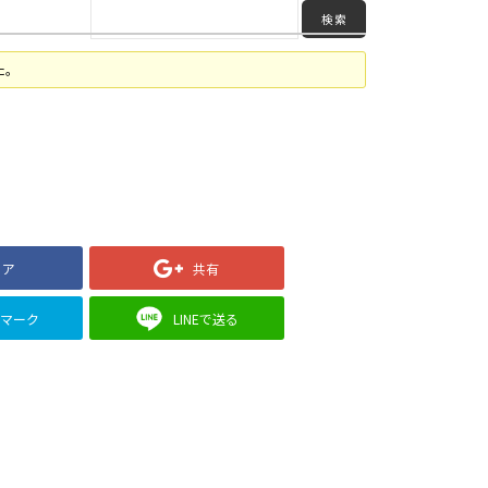
た。
ェア
共有
クマーク
LINEで送る