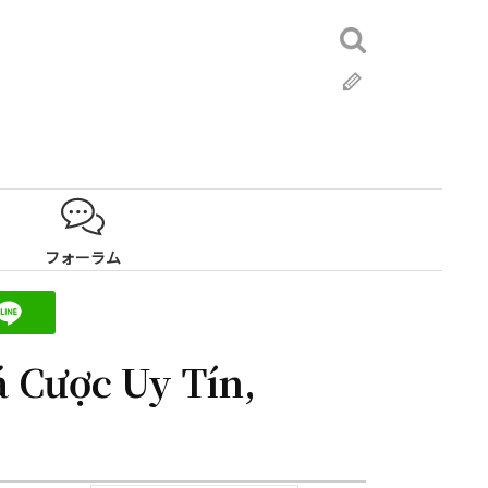
検
索:
ブ
ロ
グ
フォーラム
á Cược Uy Tín,