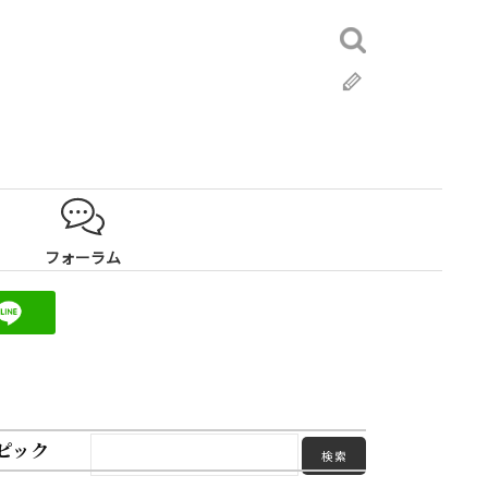
検
索:
ブ
ロ
グ
フォーラム
ピック