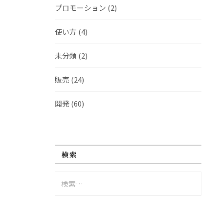
プロモーション
(2)
使い方
(4)
未分類
(2)
販売
(24)
開発
(60)
検索
検
索: