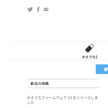
コ
Twitter
Facebook
問
ン
い
テ
合
ン
わ
ツ
せ
へ
フ
ス
ォ
キ
ー
ッ
かえうち2
ム
プ
最近の投稿
かえうちファームウェア 3.5 をリリースしま
した