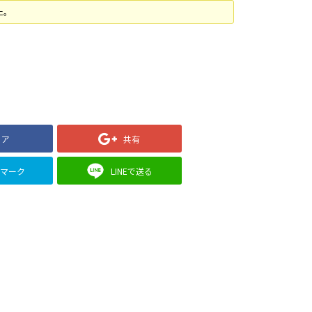
た。
ェア
共有
クマーク
LINEで送る