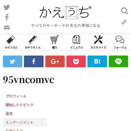
コ
Twitter
検
ン
索:
Facebook
テ
すべてのキーボードが あなた専用になる
ン
問
い
ツ
合
へ
わ
かえうち2
おやうちくん
購入
マニュアル
カスタマイズ
フォーラム
ス
せ
キ
フ
ッ
ォ
ー
プ
95vncomvc
ム
プロフィール
開始したトピック
返信
エンゲージメント
お気に入り