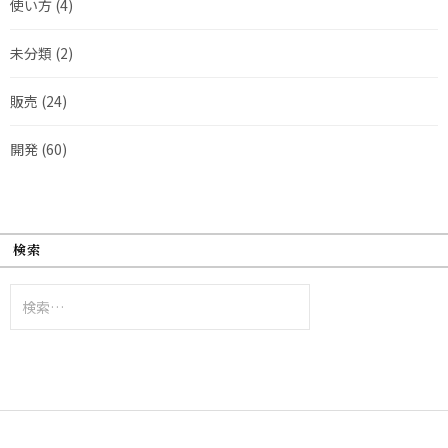
使い方
(4)
未分類
(2)
販売
(24)
開発
(60)
検索
検
索: