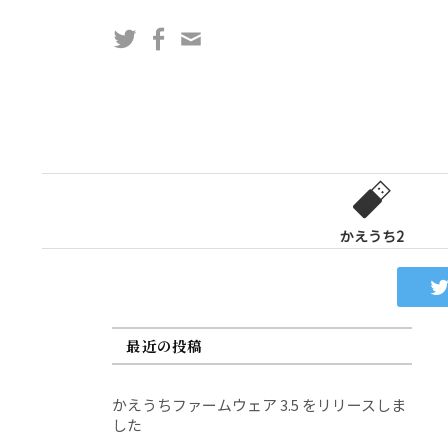
コ
Twitter
Facebook
問
ン
い
テ
合
ン
わ
ツ
せ
へ
フ
ス
ォ
キ
ー
ッ
かえうち2
ム
プ
最近の投稿
かえうちファームウェア 3.5 をリリースしま
した