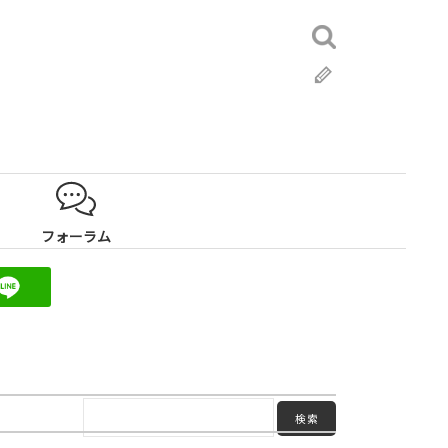
検
索:
ブ
ロ
グ
フォーラム