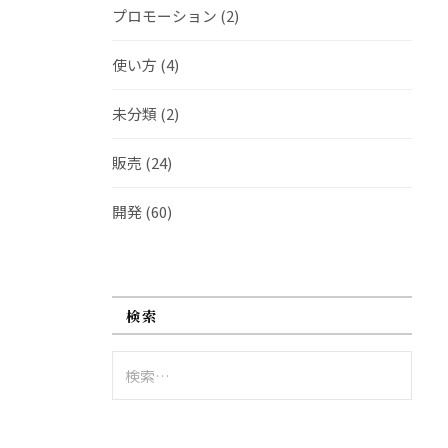
プロモーション
(2)
使い方
(4)
未分類
(2)
販売
(24)
開発
(60)
検索
検
索: