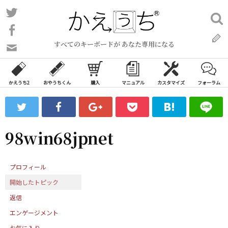
コ
Twitter
検
ン
索:
Facebook
テ
すべてのキーボードが あなた専用になる
ン
問
い
ツ
合
へ
わ
かえうち2
おやうちくん
購入
マニュアル
カスタマイズ
フォーラム
ス
せ
キ
フ
ッ
ォ
ー
プ
98win68jpnet
ム
プロフィール
開始したトピック
返信
エンゲージメント
お気に入り