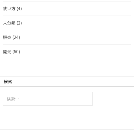
使い方
(4)
未分類
(2)
販売
(24)
開発
(60)
検索
検
索: