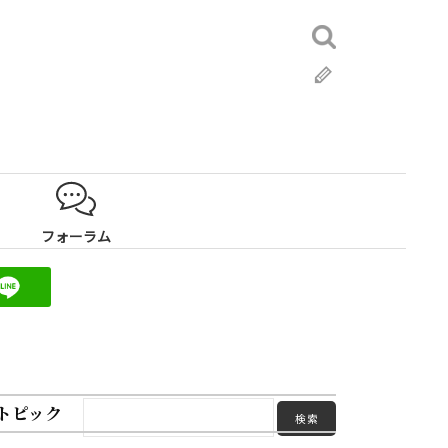
検
索:
ブ
ロ
グ
フォーラム
トピック