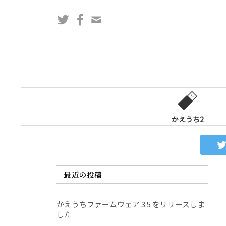
コ
Twitter
Facebook
問
ン
い
テ
合
ン
わ
ツ
せ
へ
フ
ス
ォ
キ
ー
ッ
かえうち2
ム
プ
最近の投稿
かえうちファームウェア 3.5 をリリースしま
した