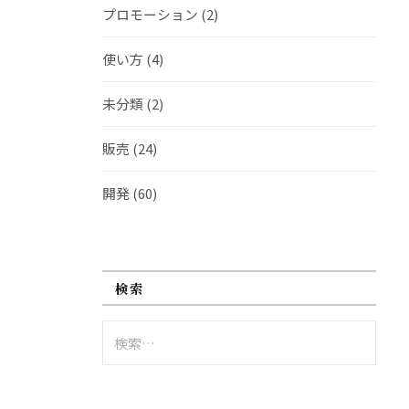
プロモーション
(2)
使い方
(4)
未分類
(2)
販売
(24)
開発
(60)
検索
検
索: