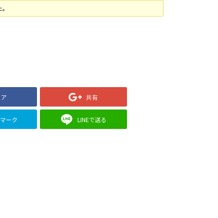
た。
ェア
共有
クマーク
LINEで送る