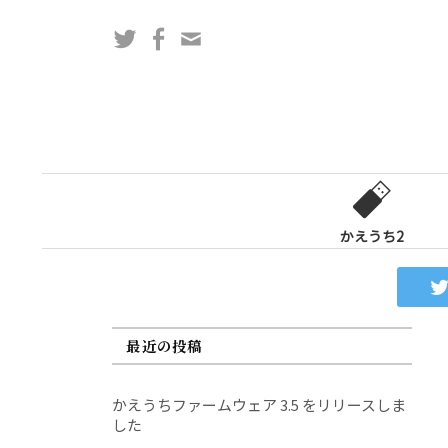
コ
Twitter
Facebook
問
ン
い
テ
合
ン
わ
ツ
せ
へ
フ
ス
ォ
キ
ー
ッ
かえうち2
ム
プ
最近の投稿
かえうちファームウェア 3.5 をリリースしま
した