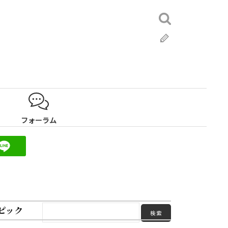
検
索:
ブ
ロ
グ
フォーラム
ピック