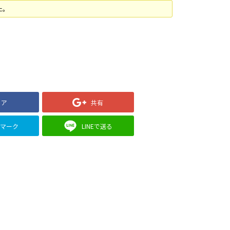
た。
ェア
共有
クマーク
LINEで送る