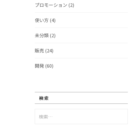
プロモーション
(2)
使い方
(4)
未分類
(2)
販売
(24)
開発
(60)
検索
検
索: