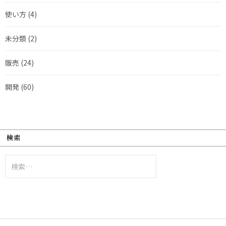
使い方
(4)
未分類
(2)
販売
(24)
開発
(60)
検索
検
索: