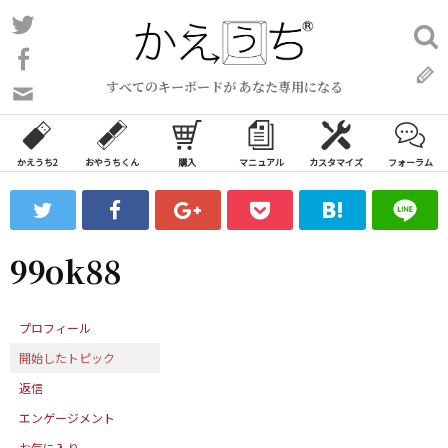
コ
Twitter
検
ン
索:
Facebook
テ
すべてのキーボードが あなた専用になる
ン
問
い
ツ
合
へ
わ
かえうち2
おやうちくん
購入
マニュアル
カスタマイズ
フォーラム
ス
せ
キ
フ
ッ
ォ
ー
プ
99ok88
ム
プロフィール
開始したトピック
返信
エンゲージメント
お気に入り