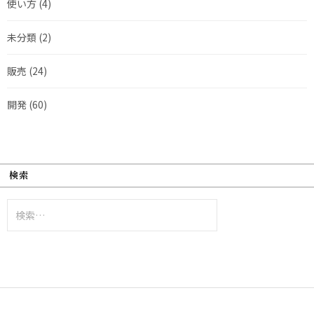
使い方
(4)
未分類
(2)
販売
(24)
開発
(60)
検索
検
索: