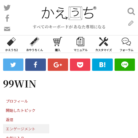
コ
Twitter
検
ン
索:
Facebook
テ
すべてのキーボードが あなた専用になる
ン
問
い
ツ
合
へ
わ
かえうち2
おやうちくん
購入
マニュアル
カスタマイズ
フォーラム
ス
せ
キ
フ
ッ
ォ
ー
プ
99WIN
ム
プロフィール
開始したトピック
返信
エンゲージメント
お気に入り