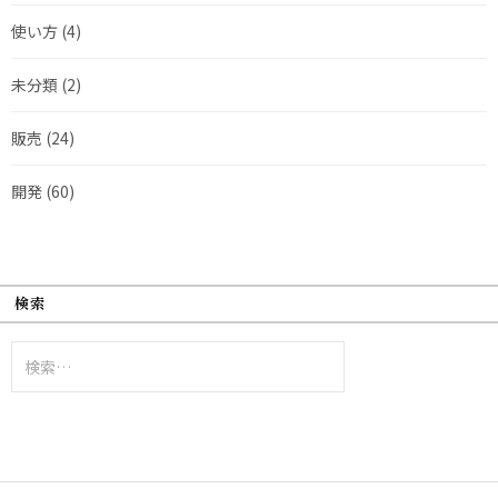
使い方
(4)
未分類
(2)
販売
(24)
開発
(60)
検索
検
索: