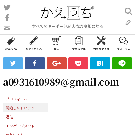
コ
Twitter
検
ン
索:
Facebook
テ
すべてのキーボードが あなた専用になる
ン
問
い
ツ
合
へ
わ
かえうち2
おやうちくん
購入
マニュアル
カスタマイズ
フォーラム
ス
せ
キ
フ
ッ
ォ
ー
プ
a0931610989@gmail.com
ム
プロフィール
開始したトピック
返信
エンゲージメント
お気に入り