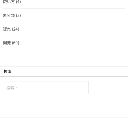
使い方
(4)
未分類
(2)
販売
(24)
開発
(60)
検索
検
索: