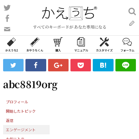
コ
Twitter
検
ン
索:
Facebook
テ
すべてのキーボードが あなた専用になる
ン
問
い
ツ
合
へ
わ
かえうち2
おやうちくん
購入
マニュアル
カスタマイズ
フォーラム
ス
せ
キ
フ
ッ
ォ
ー
プ
abc8819org
ム
プロフィール
開始したトピック
返信
エンゲージメント
お気に入り