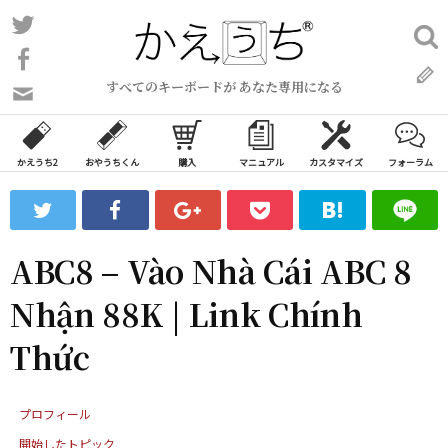
コ
Twitter
検
ン
索:
Facebook
テ
すべてのキーボードが あなた専用になる
ン
問
い
ツ
合
へ
わ
かえうち2
おやうちくん
購入
マニュアル
カスタマイズ
フォーラム
ス
せ
キ
フ
ッ
ォ
ー
プ
ABC8 – Vào Nhà Cái ABC 8
ム
Nhận 88K | Link Chính
Thức
プロフィール
開始したトピック