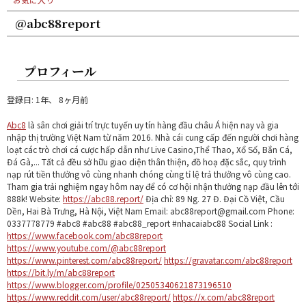
@abc88report
プロフィール
登録日: 1年、 8ヶ月前
Abc8
là sân chơi giải trí trực tuyến uy tín hàng đầu châu Á hiện nay và gia
nhập thị trường Việt Nam từ năm 2016. Nhà cái cung cấp đến người chơi hàng
loạt các trò chơi cá cược hấp dẫn như Live Casino,Thể Thao, Xổ Số, Bắn Cá,
Đá Gà,... Tất cả đều sở hữu giao diện thân thiện, đồ hoạ đặc sắc, quy trình
nạp rút tiền thưởng vô cùng nhanh chóng cùng tỉ lệ trả thưởng vô cùng cao.
Tham gia trải nghiệm ngay hôm nay để có cơ hội nhận thưởng nạp đầu lên tới
888k! Website:
https://abc88.report/
Địa chỉ: 89 Ng. 27 Đ. Đại Cồ Việt, Cầu
Dền, Hai Bà Trưng, Hà Nội, Việt Nam Email: abc88report@gmail.com Phone:
0337778779 #abc8 #abc88 #abc88_report #nhacaiabc88 Social Link :
https://www.facebook.com/abc88report
https://www.youtube.com/@abc88report
https://www.pinterest.com/abc88report/
https://gravatar.com/abc88report
https://bit.ly/m/abc88report
https://www.blogger.com/profile/02505340621873196510
https://www.reddit.com/user/abc88report/
https://x.com/abc88report