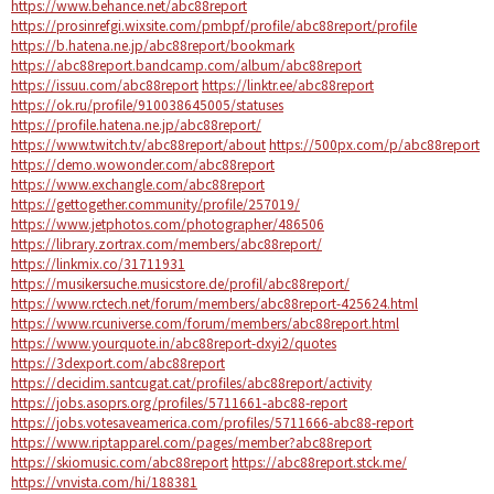
https://www.behance.net/abc88report
https://prosinrefgi.wixsite.com/pmbpf/profile/abc88report/profile
https://b.hatena.ne.jp/abc88report/bookmark
https://abc88report.bandcamp.com/album/abc88report
https://issuu.com/abc88report
https://linktr.ee/abc88report
https://ok.ru/profile/910038645005/statuses
https://profile.hatena.ne.jp/abc88report/
https://www.twitch.tv/abc88report/about
https://500px.com/p/abc88report
https://demo.wowonder.com/abc88report
https://www.exchangle.com/abc88report
https://gettogether.community/profile/257019/
https://www.jetphotos.com/photographer/486506
https://library.zortrax.com/members/abc88report/
https://linkmix.co/31711931
https://musikersuche.musicstore.de/profil/abc88report/
https://www.rctech.net/forum/members/abc88report-425624.html
https://www.rcuniverse.com/forum/members/abc88report.html
https://www.yourquote.in/abc88report-dxyi2/quotes
https://3dexport.com/abc88report
https://decidim.santcugat.cat/profiles/abc88report/activity
https://jobs.asoprs.org/profiles/5711661-abc88-report
https://jobs.votesaveamerica.com/profiles/5711666-abc88-report
https://www.riptapparel.com/pages/member?abc88report
https://skiomusic.com/abc88report
https://abc88report.stck.me/
https://vnvista.com/hi/188381