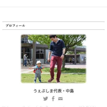
プロフィール
うぇぶしま代表・中島