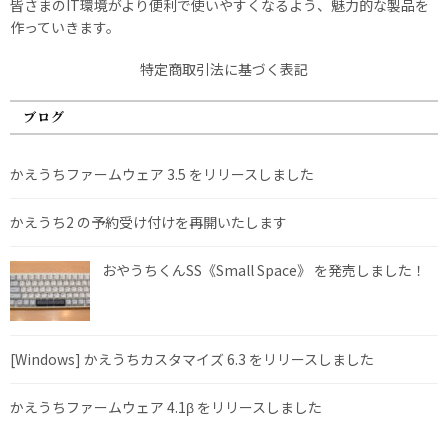
皆さまのIT環境がより便利で使いやすくなるよう、魅力的な製品を
作っていきます。
特定商取引法に基づく表記
ブログ
かえうちファームウェア 3.5 をリリースしました
かえうち2 の予約受け付けを再開いたします
おやうちくんSS《Small Space》 を発売しました！
[Windows] かえうちカスタマイズ 6.3 をリリースしました
かえうちファームウェア 4.1β をリリースしました