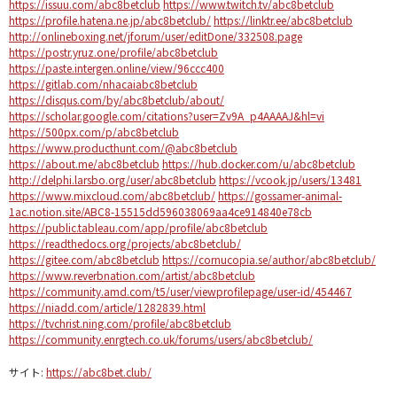
https://issuu.com/abc8betclub
https://www.twitch.tv/abc8betclub
https://profile.hatena.ne.jp/abc8betclub/
https://linktr.ee/abc8betclub
http://onlineboxing.net/jforum/user/editDone/332508.page
https://postr.yruz.one/profile/abc8betclub
https://paste.intergen.online/view/96ccc400
https://gitlab.com/nhacaiabc8betclub
https://disqus.com/by/abc8betclub/about/
https://scholar.google.com/citations?user=Zv9A_p4AAAAJ&hl=vi
https://500px.com/p/abc8betclub
https://www.producthunt.com/@abc8betclub
https://about.me/abc8betclub
https://hub.docker.com/u/abc8betclub
http://delphi.larsbo.org/user/abc8betclub
https://vcook.jp/users/13481
https://www.mixcloud.com/abc8betclub/
https://gossamer-animal-
1ac.notion.site/ABC8-15515dd596038069aa4ce914840e78cb
https://public.tableau.com/app/profile/abc8betclub
https://readthedocs.org/projects/abc8betclub/
https://gitee.com/abc8betclub
https://cornucopia.se/author/abc8betclub/
https://www.reverbnation.com/artist/abc8betclub
https://community.amd.com/t5/user/viewprofilepage/user-id/454467
https://niadd.com/article/1282839.html
https://tvchrist.ning.com/profile/abc8betclub
https://community.enrgtech.co.uk/forums/users/abc8betclub/
サイト:
https://abc8bet.club/