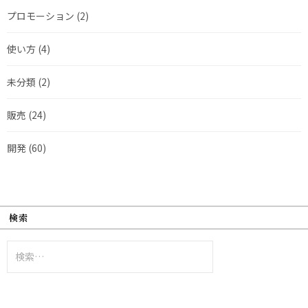
プロモーション
(2)
使い方
(4)
未分類
(2)
販売
(24)
開発
(60)
検索
検
索: