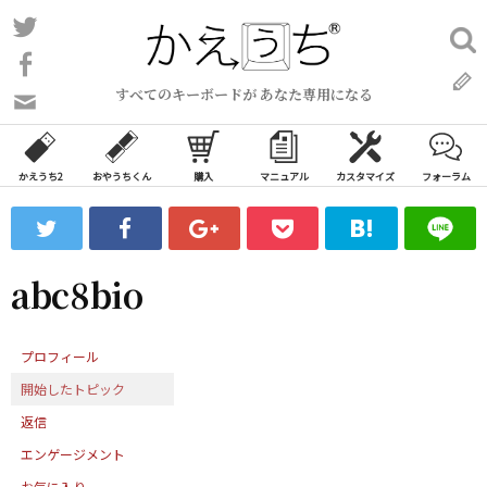
コ
Twitter
検
ン
索:
Facebook
テ
すべてのキーボードが あなた専用になる
ン
問
い
ツ
合
へ
わ
かえうち2
おやうちくん
購入
マニュアル
カスタマイズ
フォーラム
ス
せ
キ
フ
ッ
ォ
ー
プ
abc8bio
ム
プロフィール
開始したトピック
返信
エンゲージメント
お気に入り