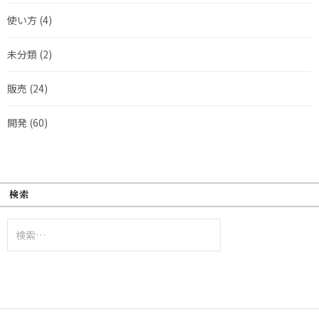
使い方
(4)
未分類
(2)
販売
(24)
開発
(60)
検索
検
索: