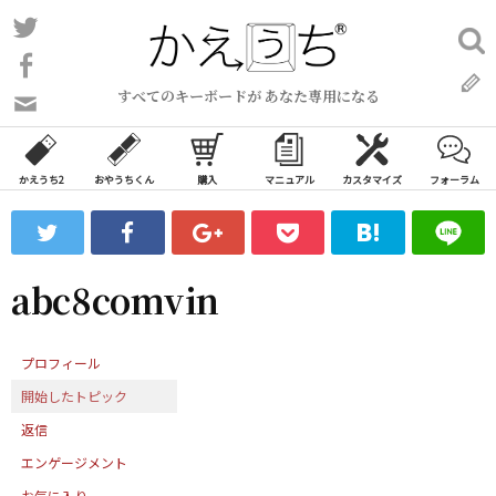
コ
Twitter
検
ン
索:
Facebook
テ
すべてのキーボードが あなた専用になる
ン
問
い
ツ
合
へ
わ
かえうち2
おやうちくん
購入
マニュアル
カスタマイズ
フォーラム
ス
せ
キ
フ
ッ
ォ
ー
プ
abc8comvin
ム
プロフィール
開始したトピック
返信
エンゲージメント
お気に入り