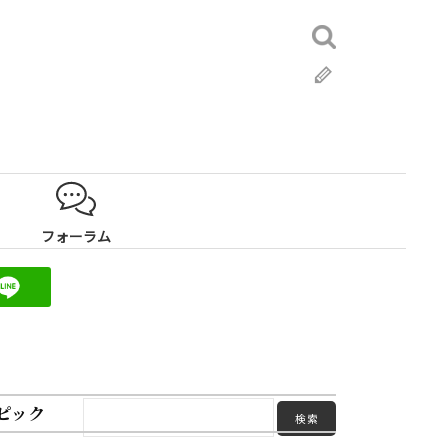
検
索:
ブ
ロ
グ
フォーラム
ピック