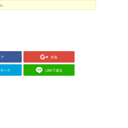
た。
ェア
共有
クマーク
LINEで送る