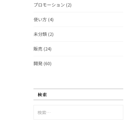
プロモーション
(2)
使い方
(4)
未分類
(2)
販売
(24)
開発
(60)
検索
検
索: