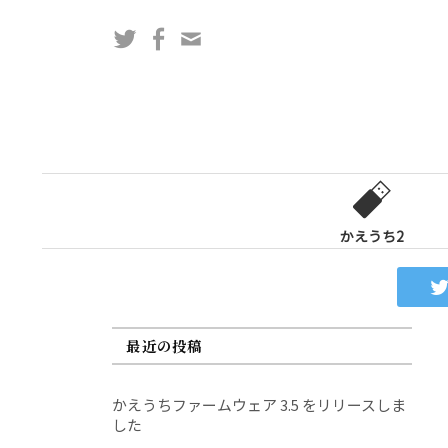
コ
Twitter
Facebook
問
ン
い
テ
合
ン
わ
ツ
せ
へ
フ
ス
ォ
キ
ー
ッ
かえうち2
ム
プ
最近の投稿
かえうちファームウェア 3.5 をリリースしま
した