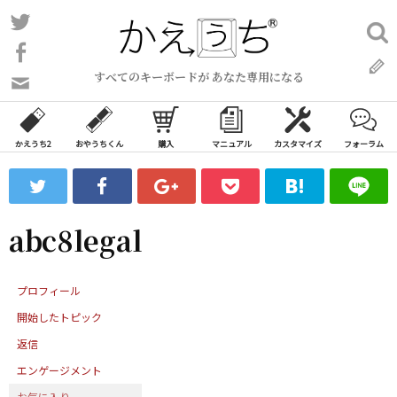
コ
Twitter
検
ン
索:
Facebook
テ
すべてのキーボードが あなた専用になる
ン
問
い
ツ
合
へ
わ
かえうち2
おやうちくん
購入
マニュアル
カスタマイズ
フォーラム
ス
せ
キ
フ
ッ
ォ
ー
プ
abc8legal
ム
プロフィール
開始したトピック
返信
エンゲージメント
お気に入り