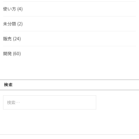
使い方
(4)
未分類
(2)
販売
(24)
開発
(60)
検索
検
索: