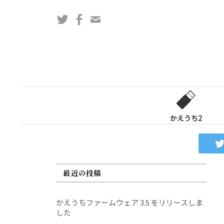
コ
Twitter
Facebook
問
ン
い
テ
合
ン
わ
ツ
せ
へ
フ
ス
ォ
キ
ー
ッ
かえうち2
ム
プ
最近の投稿
かえうちファームウェア 3.5 をリリースしま
した