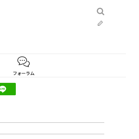
検
索:
ブ
ロ
グ
フォーラム