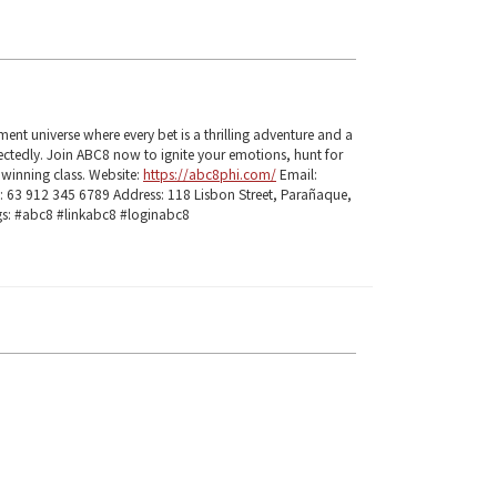
ment universe where every bet is a thrilling adventure and a
ectedly. Join ABC8 now to ignite your emotions, hunt for
winning class. Website:
https://abc8phi.com/
Email:
63 912 345 6789 Address: 118 Lisbon Street, Parañaque,
gs: #abc8 #linkabc8 #loginabc8