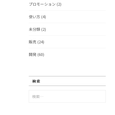
プロモーション
(2)
使い方
(4)
未分類
(2)
販売
(24)
開発
(60)
検索
検
索: