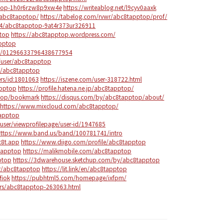
ptop-1h0r6rzw8p9xw4e
https://writeablog.net/l9cyv0aaxk
/abc8tapptop/
https://tabelog.com/rvwr/abc8tapptop/prof/
64/abc8tapptop-9at4r373ur326911
top
https://abc8tapptop.wordpress.com/
pptop
le/01296633796438677954
/user/abc8tapptop
s/abc8tapptop
ers/id:1801063
https://iszene.com/user-318722.html
apptop
https://profile.hatena.ne.jp/abc8tapptop/
ptop/bookmark
https://disqus.com/by/abc8tapptop/about/
https://www.mixcloud.com/abc8tapptop/
tapptop
user/viewprofilepage/user-id/1947685
https://www.band.us/band/100781741/intro
c8t.app
https://www.diigo.com/profile/abc8tapptop
tapptop
https://malikmobile.com/abc8tapptop
ptop
https://3dwarehouse.sketchup.com/by/abc8tapptop
r/abc8tapptop
https://lit.link/en/abc8tapptop
fiok
https://pubhtml5.com/homepage/ixfpm/
ers/abc8tapptop-263063.html