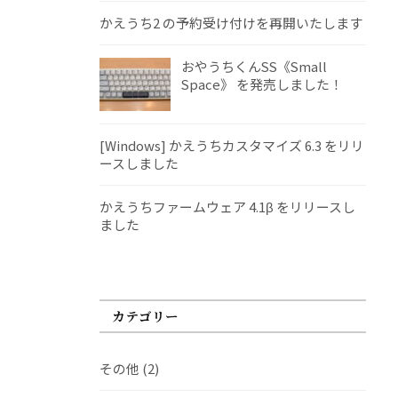
かえうち2 の予約受け付けを再開いたします
おやうちくんSS《Small
Space》 を発売しました！
[Windows] かえうちカスタマイズ 6.3 をリリ
ースしました
かえうちファームウェア 4.1β をリリースし
ました
カテゴリー
その他
(2)