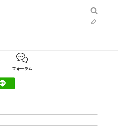
検
索:
ブ
ロ
グ
フォーラム