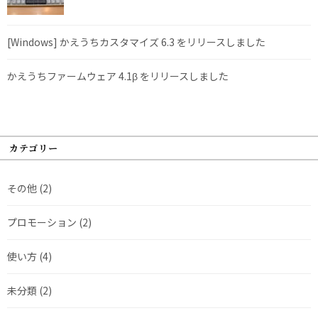
[Windows] かえうちカスタマイズ 6.3 をリリースしました
かえうちファームウェア 4.1β をリリースしました
カテゴリー
その他
(2)
プロモーション
(2)
使い方
(4)
未分類
(2)