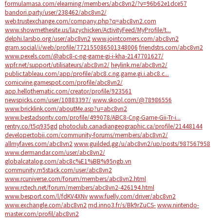
formulamasa.com/elearning/members/abc8vn2/?v=96b62e1dce57
bandori.party/user/238462/abc8vn2/
web.trustexchange.com/company.php?q=abc8vn2.com
www.showmethesite.us/lazychicken/ActivityFeed/MyProfile/t...
delphi.larsbo.org/user/abc8vn2
www.jointcorners.com/abc8vn2
gram.social/i/web/profile/772155086501348006
friendstrs.com/abc8vn2
www.pexels.com/@abc8-c-ng-game-gi-i-kha-2147701627/
wpfr.net/support/utilisateurs/abc8vn2/
heylink.me/abc8vn2/
public.tableau.com/app/profile/abc8.c.ng.game.gi.i.abc8.c...
comicvine.gamespot.com/profile/abc8vn2/
app.hellothematic.com/creator/profile/923561
newspicks.com/user/10883397/
www.skool.com/@78986556
www.bricklink.com/aboutMe.asp?u=abc8vn2
www.bestadsontv.com/profile/499078/ABC8-Cng-Game-Gii-Tr-i...
rentry.co/t5q935gd
photoclub.canadiangeographic.ca/profile/21448144
developer.tobii.com/community-forums/members/abc8vn2/
allmyfaves.com/abc8vn2
www.guilded.gg/u/abc8vn2/up/posts/987567958
www.dermandar.com/user/abc8vn2/
globalcatalog.com/abc8c%E1%BB%95ngb.vn
community.m5stack.com/user/abc8vn2
www.rcuniverse.com/forum/members/abc8vn2.html
www.rctech.net/forum/members/abc8vn2-426194.html
www.besport.com/l/fdKV4XNv
www.fuelly.com/driver/abc8vn2
www.exchangle.com/abc8vn2
md.inno3.fr/s/Bk9rZuCS-
www.nintendo-
master.com/profil/abc8vn2