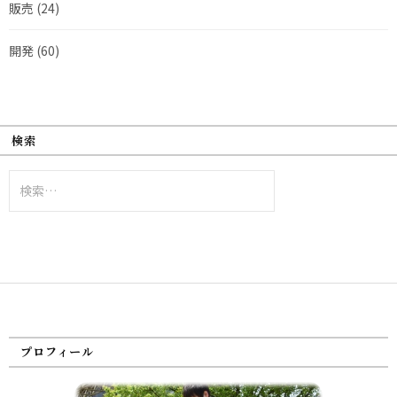
販売
(24)
開発
(60)
検索
検
索:
プロフィール